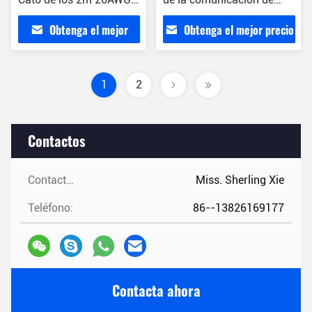
Cat6 UTP para la
SFTP Rj45
Obtenga el mejor
Obtenga el mejor precio
comunicación
precio
1
2
Contactos
Contactos:
Miss. Sherling Xie
Teléfono:
86--13826169177
Contacta ahora