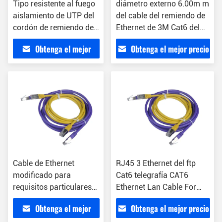
Tipo resistente al fuego
diámetro externo 6.00m m
aislamiento de UTP del
del cable del remiendo de
cordón de remiendo de
Ethernet de 3M Cat6 del
3M Cat6 del HDPE
gris de 0.16m m
Obtenga el mejor
Obtenga el mejor precio
precio
Cable de Ethernet
RJ45 3 Ethernet del ftp
modificado para
Cat6 telegrafía CAT6
requisitos particulares
Ethernet Lan Cable For
de la base Cat6 STP del
Security
Obtenga el mejor
Obtenga el mejor precio
cordón de remiendo