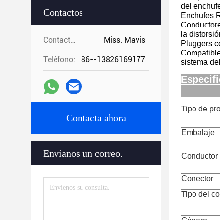
del enchuf
Contactos
Enchufes R
Conductores
la distorsi
Contactos:
Miss. Mavis
Pluggers co
Compatible 
Teléfono:
86--13826169177
sistema del
Especifi
Tipo de pr
Contacta ahora
Embalaje
Envíanos un correo.
Conductor
Conector
Tipo del co