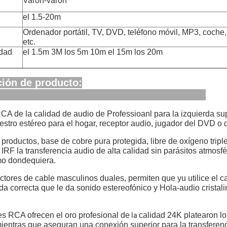
Varón-varón
el 1.5-20m
Ordenador portátil, TV, DVD, teléfono móvil, MP3, coche, 
etc.
idad
el 1.5m 3M los 5m 10m el 15m los 20m
ción de producto:
A de la calidad de audio de Professioanl para la izquierda sup
estro estéreo para el hogar, receptor audio, jugador del DVD o d
productos, base de cobre pura protegida, libre de oxígeno triple
 IRF la transferencia audio de alta calidad sin parásitos atmosfé
mo dondequiera.
ctores de cable masculinos duales, permiten que yu utilice el 
da correcta que le da sonido estereofónico y Hola-audio cristali
es RCA ofrecen el oro profesional de
calidad 24K platearon l
la
ientras que aseguran una conexión superior para la transferenc