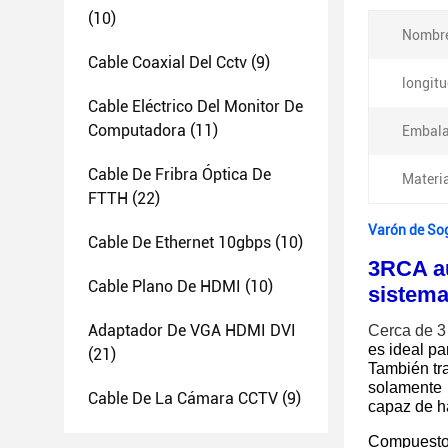
(10)
Nombr
Cable Coaxial Del Cctv
(9)
longitu
Cable Eléctrico Del Monitor De
Computadora
(11)
Embala
Cable De Fribra Óptica De
Materia
FTTH
(22)
Varón de Sog
Cable De Ethernet 10gbps
(10)
3RCA au
Cable Plano De HDMI
(10)
sistema
Adaptador De VGA HDMI DVI
Cerca de 3
es ideal pa
(21)
También tr
solamente
Cable De La Cámara CCTV
(9)
capaz de h
Compuesto 