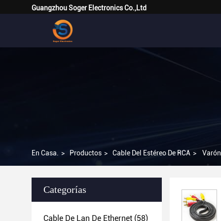
Guangzhou Soger Electronics Co.,Ltd
En Casa.
>
Productos
>
Cable Del Estéreo De RCA
>
Varón
Categorías
Cable De Lan De Ethernet
(58)