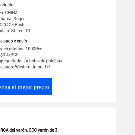
arón
producto
en: CHINA
 marca: Soger
: CCC CE Rosh
delo: Stereo-13
e pago y envío
orden mínima: 1000Pcs
3-$0.4/PCS
mpaquetado: La bolsa de poliéster
e pago: Western Union, T/T
nga el mejor precio
 RCA del varón
,
CCC varón de 3