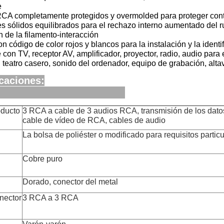
e
CA completamente protegidos y overmolded para proteger contr
 sólidos equilibrados para el rechazo interno aumentado del ru
ón de la filamento-interacción
n código de color rojos y blancos para la instalación y la identif
con TV, receptor AV, amplificador, proyector, radio, audio para 
 teatro casero, sonido del ordenador, equipo de grabación, alt
caciones:
oducto
3 RCA a cable de 3 audios RCA, transmisión de los dato
cable de vídeo de RCA, cables de audio
La bolsa de poliéster o modificado para requisitos partic
Cobre puro
Dorado, conector del metal
nector
3 RCA a 3 RCA