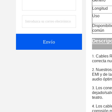
Género
Longitud
Uso
Disponibil
común
Descrip
Envío
Cables RC
1.
correcta nu
Nuestros 
2.
EMI y de la
audio ópti
Los cone
3.
dejado/sali
teatro.
Los cabl
4.
corrosión m