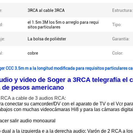
e:
3RCA al cable 3RCA
Estructura:
el 1.5m 3M los 5m o arreglo para requi
d:
Tipo:
sitos particulares
je:
La bolsa de poliéster
Garantía:
l:
cobre
Color:
er CCC 3.5m m a la longitud modificada para requisitos particulares ca
dio y video de Soger a 3RCA telegrafía el 
 de pesos americano
 RCA a cable de 3 audios RCA:
ra conectar su camcorder/DV con el aparato de TV o el Vcr para
abajos con muchas videocámaras Hi8 y para las cámaras digit
acer salir audio monoaural
dual a la izquierda e a la derecha audio; Varón de 2 RCA a lo