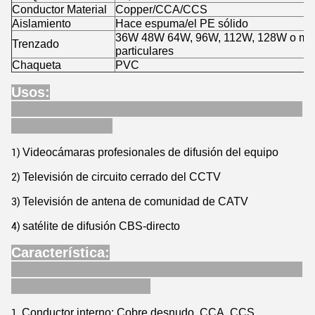
Conductor Material
Copper/CCA/CCS
Aislamiento
Hace espuma/el PE sólido
36W 48W 64W, 96W, 112W, 128W o modif
Trenzado
particulares
Chaqueta
PVC
Usos:
Videocámaras profesionales de difusión del equipo
1)
Televisión de circuito cerrado del CCTV
2)
Televisión de antena de comunidad de CATV
3)
satélite de difusión CBS-directo
4)
Característica:
Conductor interno: Cobre desnudo, CCA, CCS
1.