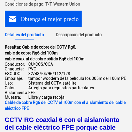
Condiciones de pago: T/T, Western Union
Obtenga el mejor precio
Detalles del producto
Descripción del producto
Resaltar:
Cable de cobre del CCTV Rg6
,
cable de cobre Rg6 del 100m
,
cable coaxial de cobre sólido Rg6 del 100m
Conductor:
CU/CCS/CCA
Chaqueta:
PVC
ESCUDO:
32/48/64/96/112/128
Embalaje:
tambor woodern de la película los 305m del 100m PE
Uso:
Sistema del CCTV, satélite
Color:
Arreglo para requisitos particulares
Aislamiento:
FPE
Muestra:
Libre y carga recoja
Cable de cobre Rg6 del CCTV el 100m con el aislamiento del cable
eléctrico FPE
CCTV RG coaxial 6 con el aislamiento
del cable eléctrico FPE porque cable