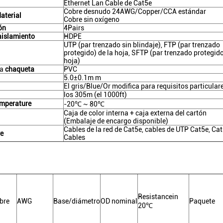
Ethernet Lan Cable de Cat5e
Cobre desnudo 24AWG/Copper/CCA estándar
aterial
Cobre sin oxígeno
ón
4Pairs
aislamiento
HDPE
UTP (par trenzado sin blindaje), FTP (par trenzado
protegido) de la hoja, SFTP (par trenzado protegido
hoja)
la
chaqueta
PVC
5.0±0.1m m
El gris/Blue/Or modifica para requisitos particular
los 305m (el 1000ft)
mperature
-20℃ ~ 80℃
Caja de color interna + caja externa del cartón
(Embalaje de encargo disponible)
Cables de la red de Cat5e, cables de UTP Cat5e, Ca
ve
Cables
Resistancein
bre
AWG
Base/diámetro
OD nominal
Paquete
20℃