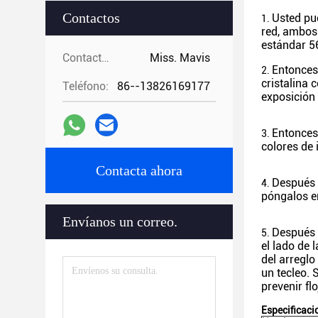
Contactos
Usted pue
1.
red, ambos 
estándar 5
Contactos:
Miss. Mavis
Entonces,
2.
cristalina 
Teléfono:
86--13826169177
exposición 
Entonces,
3.
colores de 
Contacta ahora
Después d
4.
póngalos en
Envíanos un correo.
Después d
5.
el lado de 
del arreglo
un tecleo. 
prevenir fl
Especificaci