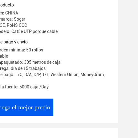
producto
en: CHINA
 marca: Soger
: CE, RoHS CCC
delo: Cat5e UTP porque cable
e pago y envío
rden mínima: 50 rollos
iable
mpaquetado: 305 metros de caja
rega: día de 15 trabajos
e pago: L/C, D/A, D/P, T/T, Western Union, MoneyGram,
la fuente: 5000 caja /Day
nga el mejor precio