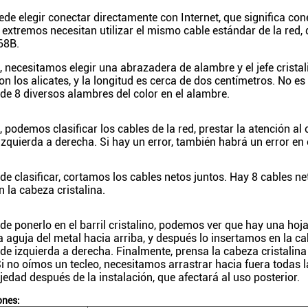
de elegir conectar directamente con Internet, que significa cone
extremos necesitan utilizar el mismo cable estándar de la red,
68B.
 necesitamos elegir una abrazadera de alambre y el jefe cristali
con los alicates, y la longitud es cerca de dos centímetros. No 
de 8 diversos alambres del color en el alambre.
 podemos clasificar los cables de la red, prestar la atención al 
izquierda a derecha. Si hay un error, también habrá un error en
e clasificar, cortamos los cables netos juntos. Hay 8 cables ne
 la cabeza cristalina.
e ponerlo en el barril cristalino, podemos ver que hay una hoj
la aguja del metal hacia arriba, y después lo insertamos en la c
 de izquierda a derecha. Finalmente, prensa la cabeza cristali
Si no oímos un tecleo, necesitamos arrastrar hacia fuera todas la
ojedad después de la instalación, que afectará al uso posterior.
ones: