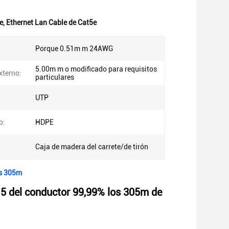
e
,
Ethernet Lan Cable de Cat5e
Porque 0.51m m 24AWG
5.00m m o modificado para requisitos
xterno:
particulares
UTP
o:
HDPE
Caja de madera del carrete/de tirón
os 305m
5 del conductor 99,99% los 305m de