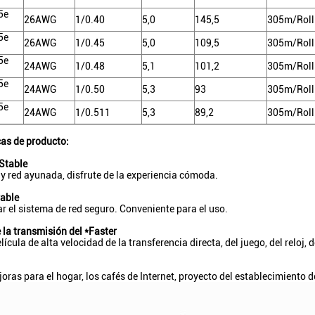
5e
26AWG
1/0.40
5,0
145,5
305m/Roll
5e
26AWG
1/0.45
5,0
109,5
305m/Roll
5e
24AWG
1/0.48
5,1
101,2
305m/Roll
5e
24AWG
1/0.50
5,3
93
305m/Roll
5e
24AWG
1/0.511
5,3
89,2
305m/Roll
cas de producto:
Stable
 red ayunada, disfrute de la experiencia cómoda.
rable
r el sistema de red seguro. Conveniente para el uso.
 la transmisión del *Faster
lícula de alta velocidad de la transferencia directa, del juego, del reloj, de
ras para el hogar, los cafés de Internet, proyecto del establecimiento de