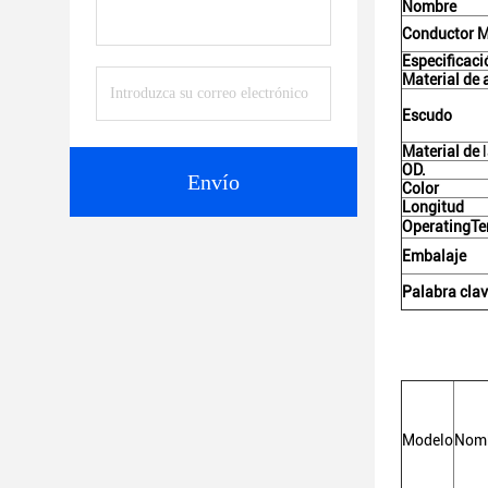
Nombre
Conductor M
Especificaci
Material de 
Escudo
Material de
OD.
Envío
Color
Longitud
OperatingTe
Embalaje
Palabra cla
Modelo
Nom