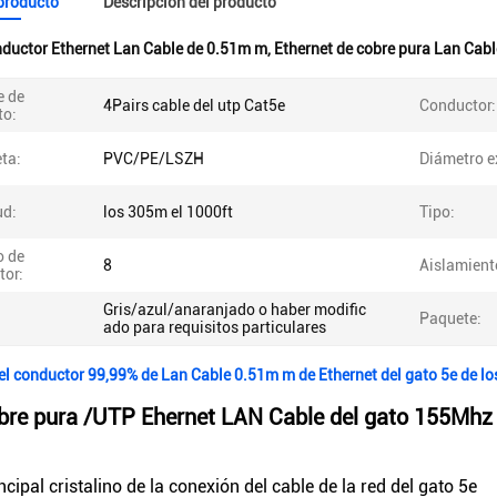
 producto
Descripción del producto
ductor Ethernet Lan Cable de 0.51m m
,
Ethernet de cobre pura Lan Cabl
 de
4Pairs cable del utp Cat5e
Conductor:
to:
ta:
PVC/PE/LSZH
Diámetro e
ud:
los 305m el 1000ft
Tipo:
 de
8
Aislamient
tor:
Gris/azul/anaranjado o haber modific
Paquete:
ado para requisitos particulares
el conductor 99,99% de Lan Cable 0.51m m de Ethernet del gato 5e de l
bre pura /UTP Ehernet LAN Cable del gato 155Mhz 
cipal cristalino de la conexión del cable de la red del gato 5e