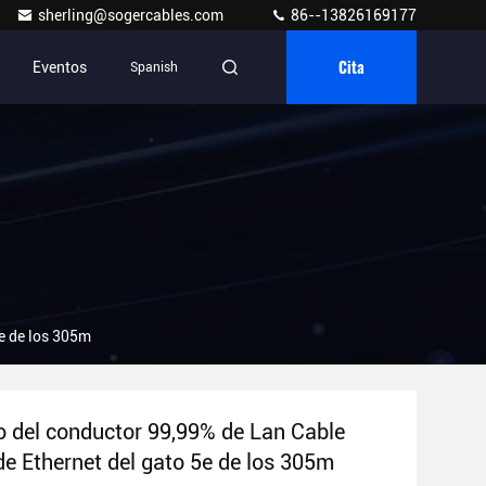
sherling@sogercables.com
86--13826169177
Cita
Eventos
Spanish
e de los 305m
o del conductor 99,99% de Lan Cable
e Ethernet del gato 5e de los 305m