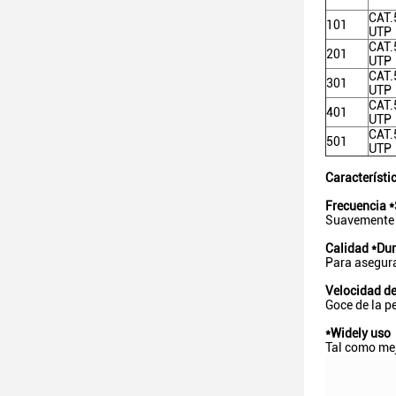
CAT.
101
UTP
CAT.
201
UTP
CAT.
301
UTP
CAT.
401
UTP
CAT.
501
UTP
Característi
Frecuencia *
Suavemente y
Calidad *Du
Para asegura
Velocidad de
Goce de la pe
*Widely uso
Tal como mejo