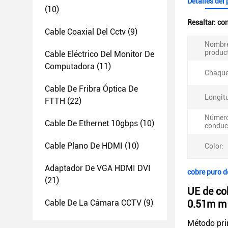
Detalles del
(10)
Resaltar:
con
Cable Coaxial Del Cctv
(9)
Nombre
produc
Cable Eléctrico Del Monitor De
Computadora
(11)
Chaque
Cable De Fribra Óptica De
Longit
FTTH
(22)
Número
Cable De Ethernet 10gbps
(10)
conduc
Cable Plano De HDMI
(10)
Color:
Adaptador De VGA HDMI DVI
cobre puro d
(21)
UE de co
Cable De La Cámara CCTV
(9)
0.51m m
Método prin