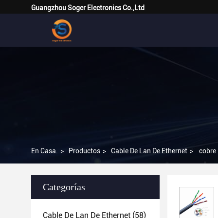
Guangzhou Soger Electronics Co.,Ltd
En Casa.
>
Productos
>
Cable De Lan De Ethernet
>
cobre 
Categorías
Cable De Lan De Ethernet
(58)