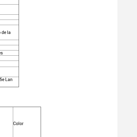
 de la
es
t5e Lan
Color